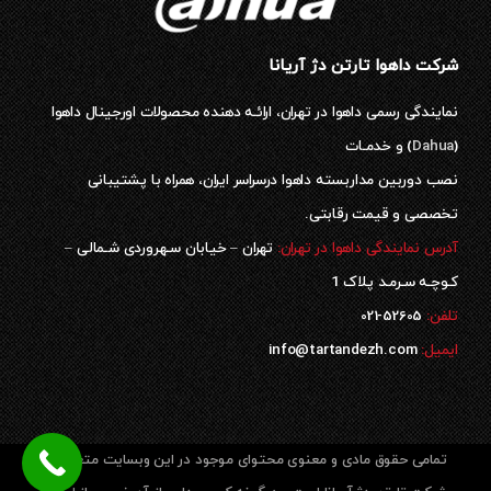
شرکت داهوا تارتن دژ آریانا
نمایندگی رسمی داهوا در تهران، ارائـه دهنده محصولات اورجینال داهوا
(
Dahua
) و خدمـات
نصب دوربین مداربسته داهوا درسراسر ایران، همراه با پشتیبانی
تخصصی و قیمت رقابتی.
آدرس نمایندگی داهوا در تهران:
تهران – خیابان سـهروردی شـمالی –
کـوچـه سـرمـد پلاک 1
52605-021
تلفن:
ایمیل:
info@tartandezh.com
تمامی حقوق مادی و معنوی محتوای موجود در این وبسایت متعلق به