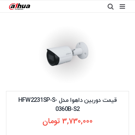
Ski
t
conten
قیمت دوربین داهوا مدل HFW2231SP-S-
0360B-S2
3,730,000
تومان