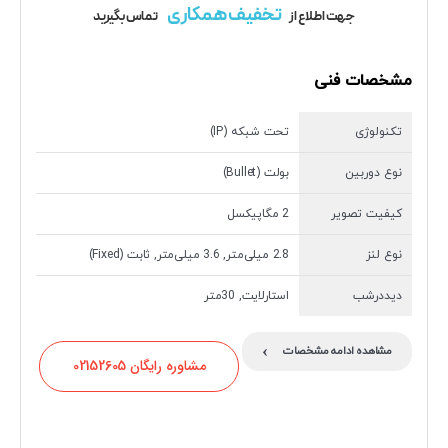
تخفیف همکاری
جهت اطلاع از
تماس بگیرید
مشخصات فنی
تکنولوژی
تحت شبکه (IP)
نوع دوربین
بولت (Bullet)
کیفیت تصویر
2 مگاپیکسل
نوع لنز
2.8 میلی‌متر, 3.6 میلی‌متر, ثابت (Fixed)
دیددرشب
استارلایت, 30متر
›
مشاهده ادامه مشخصات
مشاوره رایگان 02152605