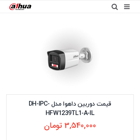
Ski
t
conten
قیمت دوربین داهوا مدل DH-IPC-
HFW1239TL1-A-IL
3,540,000
تومان