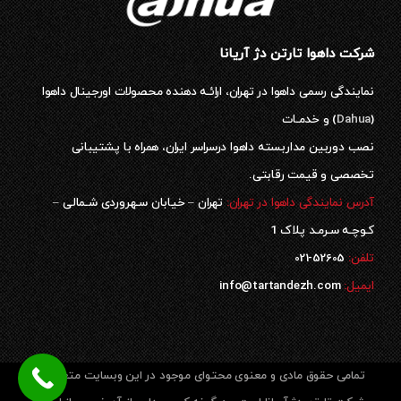
شرکت داهوا تارتن دژ آریانا
نمایندگی رسمی داهوا در تهران، ارائـه دهنده محصولات اورجینال داهوا
(
Dahua
) و خدمـات
نصب دوربین مداربسته داهوا درسراسر ایران، همراه با پشتیبانی
تخصصی و قیمت رقابتی.
آدرس نمایندگی داهوا در تهران:
تهران – خیابان سـهروردی شـمالی –
کـوچـه سـرمـد پلاک 1
52605-021
تلفن:
ایمیل:
info@tartandezh.com
تمامی حقوق مادی و معنوی محتوای موجود در این وبسایت متعلق به