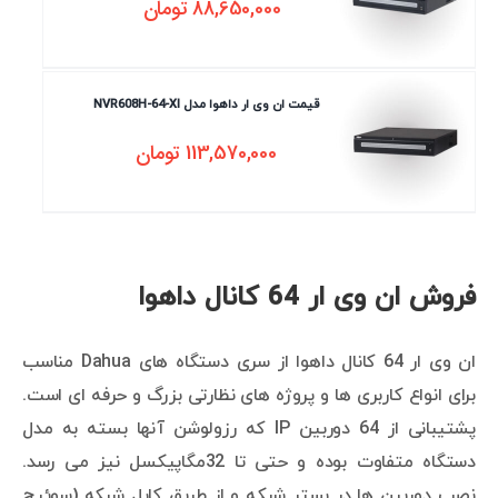
88,650,000
تومان
قیمت ان وی ار داهوا مدل NVR608H-64-XI
113,570,000
تومان
فروش ان وی ار 64 کانال داهوا
ان وی ار 64 کانال داهوا از سری دستگاه های Dahua مناسب
برای انواع کاربری ها و پروژه های نظارتی بزرگ و حرفه ای است.
پشتیبانی از 64 دوربین IP که رزولوشن آنها بسته به مدل
دستگاه متفاوت بوده و حتی تا 32مگاپیکسل نیز می رسد.
نصب دوربین ها در بستر شبکه و از طریق کابل شبکه (سوئیچ