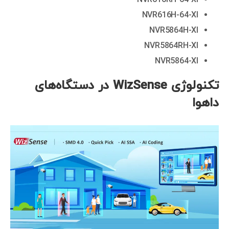
NVR616H-64-XI
NVR5864H-XI
NVR5864RH-XI
NVR5864-XI
تکنولوژی WizSense در دستگاه‌های
داهوا