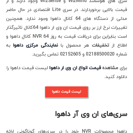
سری های هوشمند WizMind و WizSense وجود دارند و از
قیمت بالایی برخوردارند. در سری Lite اقتصادی در حال حاضر
مدلی از دستگاه های 64 کانال داهوا وجود ندارد. همچنین
تغییرات نرخ ارز بر روی قیمت ان وی ار داهوا 64کانال تاثیرگذار
است بنابراین برای دریافت قیمت به روز NVR 64 کانال داهوا و
اطلاع از
تخفیفات
هر محصول با
نمایندگی مرکزی داهوا
به
شماره 02188500020 و 02152605 تماس بگیرید.
برای
مشاهده
قیمت انواع ان وی ار داهوا
لیست قیمت داهوا را
دانلود کنید.
لیست قیمت داهوا
سری‌های ان وی آر داهوا
داهوا محصولات NVR خود را در سری‌های گوناگونی ارائه