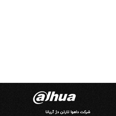
شرکت داهوا تارتن دژ آریانا