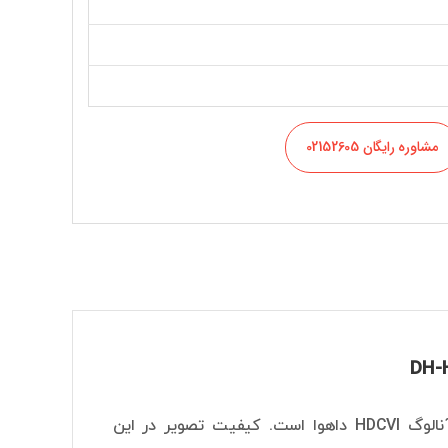
مشاوره رایگان 02152605
دوربین داهوا مدل DH-HAC-HUM3201BP-0280B-S2 یکی از انواع دوربین‌های آنالوگ HDCVI داهوا است. کیفیت تصویر در این