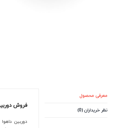
معرفی محصول
فروش دوربین 2 مگاپیکسل داهوا مدل M3201BP-0280B-S2
نظر خریداران (0)