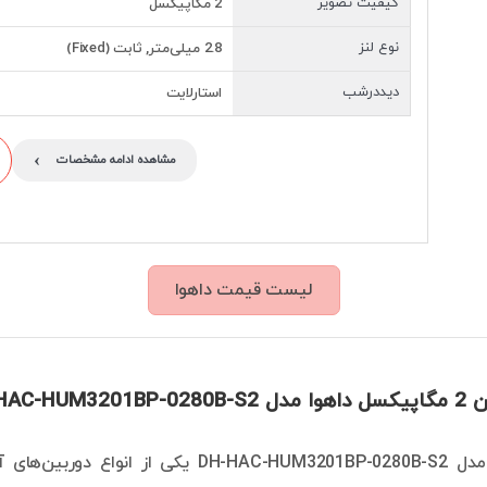
کیفیت تصویر
2 مگاپیکسل
نوع لنز
2.8 میلی‌متر, ثابت (Fixed)
دیددرشب
استارلایت
›
مشاهده ادامه مشخصات
لیست قیمت داهوا
DH-HAC-HU