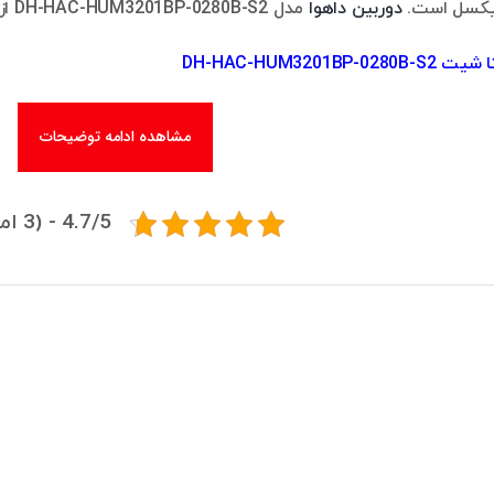
دوربین داهوا
مدل DH-HAC-HUM3201BP-0280B-S2 از نوع دوربین‌های پین هول داهوا است.
DH-HAC-HUM3201BP-0
مشاهده ادامه توضیحات
4.7/5 - (3 امتیاز)