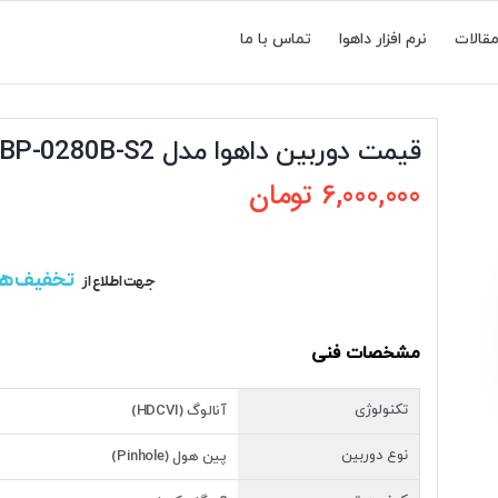
قالات
نرم افزار داهوا
تماس با ما
قیمت دوربین داهوا مدل DH-HAC-HUM3201BP-0280B-S2
6,000,000
تومان
تخفیف ه
جهت اطلاع از
مشخصات فنی
تکنولوژی
آنالوگ (HDCVI)
نوع دوربین
پین هول (Pinhole)