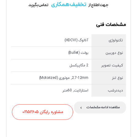
تخفیف همکاری
جهت اطلاع از
تماس بگیرید
مشخصات فنی
تکنولوژی
آنالوگ (HDCVI)
نوع دوربین
بولت (Bullet)
کیفیت تصویر
2 مگاپیکسل
نوع لنز
2.7-12mm, موتوری (Motorized)
دیددرشب
استارلایت, 60متر
›
مشاهده ادامه مشخصات
مشاوره رایگان 02152605