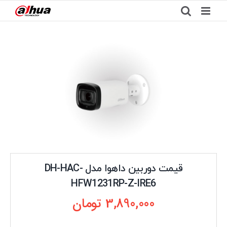
Ski
t
conten
قیمت دوربین داهوا مدل DH-HAC-
HFW1231RP-Z-IRE6
3,890,000
تومان