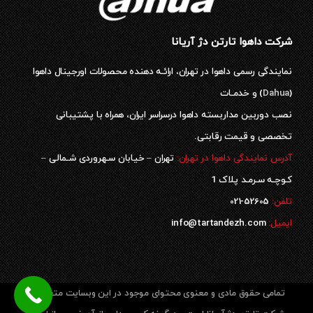
شرکت داهوا تارتن دژ آریانا
نمایندگی رسمی داهوا در تهران، ارائـه دهنده محصولات اورجینال داهوا
(
Dahua
) و خدمـات
نصب دوربین مداربسته داهوا درسراسر ایران، همراه با پشتیبانی
تخصصی و قیمت رقابتی.
آدرس نمایندگی داهوا در تهران:
تهران – خیابان سـهروردی شـمالی –
کـوچـه سـرمـد پلاک 1
52605-021
تلفن:
ایمیل:
info@tartandezh.com
تمامی حقوق مادی و معنوی محتوای موجود در این وبسایت متعلق به