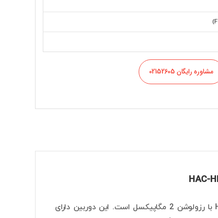
مشاوره رایگان 02152605
دوربین داهوا مدل HAC-HFW1209CMP-LED-0360B-S2 یک دوربین بولت HDCVI با رزولوشن 2 مگاپیکسل است. این دوربین دارای