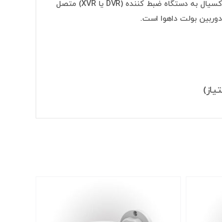
تکنولوژی آنالوگ HD یا HDCVI است. دوربین مدار بسته آنالوگ به وسیله کابل کواکسیال به دستگاه ضبط کننده (DVR یا XVR) متصل