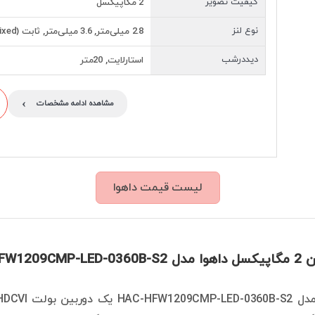
کیفیت تصویر
2 مگاپیکسل
نوع لنز
2.8 میلی‌متر, 3.6 میلی‌متر, ثابت (Fixed)
دیددرشب
استارلایت, 20متر
›
مشاهده ادامه مشخصات
لیست قیمت داهوا
HAC-HFW120