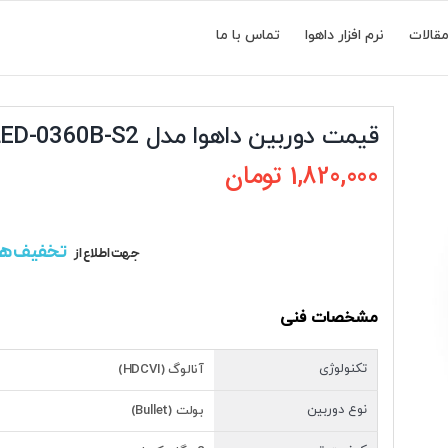
قالات
نرم افزار داهوا
تماس با ما
قیمت دوربین داهوا مدل HAC-HFW1209CMP-LED-0360B-S2
1,820,000
تومان
تخفیف ه
جهت اطلاع از
مشخصات فنی
تکنولوژی
آنالوگ (HDCVI)
نوع دوربین
بولت (Bullet)