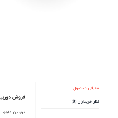
معرفی محصول
فروش دوربین 2 مگاپیکسل داهوا مدل 9CMP-LED-0360B-S2
نظر خریداران (0)