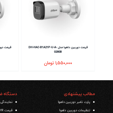
قیمت دوربین داهوا مدل DH-HAC-B1A21P-U-A-
0280B
1,550,000
تومان
مطالب پیشنهادی
دستگاه ضب
پارت نامبر دوربین داهوا
نمایندگی 
تنظیمات دوربین داهوا
قیمت NVR داهوا