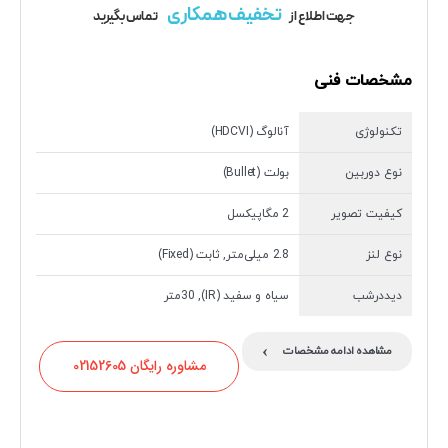
تخفیف همکاری
جهت اطلاع از
تماس بگیرید
مشخصات فنی
تکنولوژی
آنالوگ (HDCVI)
نوع دوربین
بولت (Bullet)
کیفیت تصویر
2 مگاپیکسل
نوع لنز
2.8 میلی‌متر, ثابت (Fixed)
دیددرشب
سیاه و سفید (IR), 30متر
›
مشاهده ادامه مشخصات
مشاوره رایگان 02152605