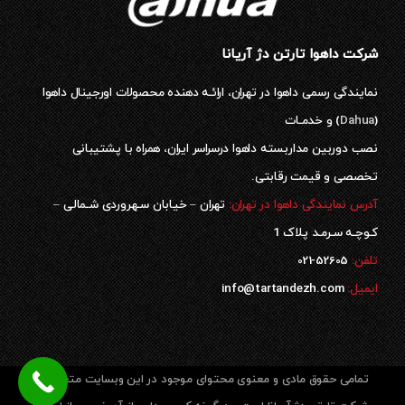
شرکت داهوا تارتن دژ آریانا
نمایندگی رسمی داهوا در تهران، ارائـه دهنده محصولات اورجینال داهوا
(
Dahua
) و خدمـات
نصب دوربین مداربسته داهوا درسراسر ایران، همراه با پشتیبانی
تخصصی و قیمت رقابتی.
آدرس نمایندگی داهوا در تهران:
تهران – خیابان سـهروردی شـمالی –
کـوچـه سـرمـد پلاک 1
52605-021
تلفن:
ایمیل:
info@tartandezh.com
تمامی حقوق مادی و معنوی محتوای موجود در این وبسایت متعلق به