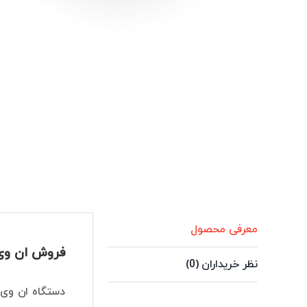
معرفی محصول
فروش ان وی ار 32 کانال داهوا مدل 3
نظر خریداران (0)