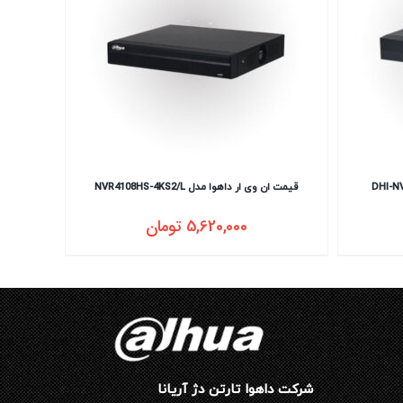
قیمت ان وی ار داهوا مدل NVR4108HS-4KS2/L
5,620,000
تومان
شرکت داهوا تارتن دژ آریانا