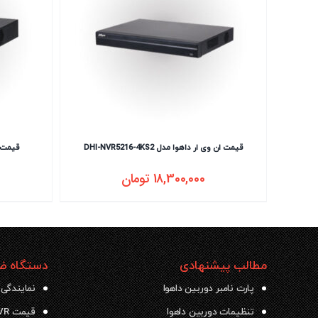
قیمت ان وی ار داهوا مدل DHI-NVR5216-4KS2
قیمت ان 
18,300,000
تومان
مطالب پیشنهادی
دستگاه ضب
پارت نامبر دوربین داهوا
نمایندگی 
تنظیمات دوربین داهوا
قیمت NVR داهوا