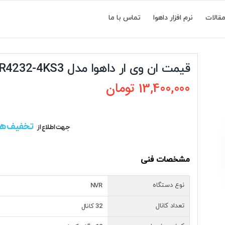
قالات
نرم افزار داهوا
تماس با ما
قیمت ان وی ار داهوا مدل NVR4232-4KS3
13,400,000
تومان
تخفیف ه
جهت اطلاع از
مشخصات فنی
نوع دستگاه
NVR
تعداد کانال
32 کانال