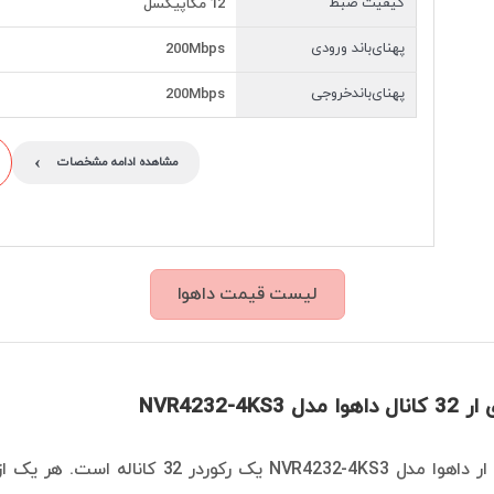
کیفیت ضبط
12 مگاپیکسل
پهنای‌باند ورودی
200Mbps
پهنای‌باندخروجی
200Mbps
›
مشاهده ادامه مشخصات
لیست قیمت داهوا
NVR4232-4KS
دستگاه ان وی ار داهوا مدل R4232-4KS3