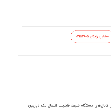
مشاوره رایگان 02152605
NV یک رکوردر 32 کاناله است. هر یک از کانال‌های دستگاه ضبط، قابلیت اتصال یک دوربین