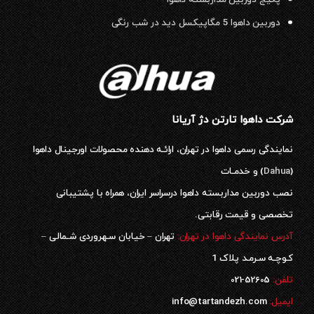
دوربین داهوا 5 مگاپیکسل دید در شب رنگی
شرکت داهوا تارتن دژ آریانا
نمایندگی رسمی داهوا در تهران، ارائـه دهنده محصولات اورجینال داهوا
(
Dahua
) و خدمـات
نصب دوربین مداربسته داهوا درسراسر ایران، همراه با پشتیبانی
تخصصی و قیمت رقابتی.
آدرس نمایندگی داهوا در تهران:
تهران – خیابان سـهروردی شـمالی –
کـوچـه سـرمـد پلاک 1
52605-021
تلفن:
ایمیل:
info@tartandezh.com