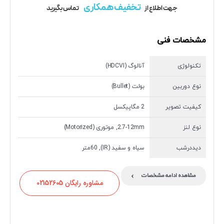
تخفیف همکاری
جهت اطلاع از
تماس بگیرید
مشخصات فنی
تکنولوژی
آنالوگ (HDCVI)
نوع دوربین
بولت (Bullet)
کیفیت تصویر
2 مگاپیکسل
نوع لنز
2.7-12mm, موتوری (Motorized)
دیددرشب
سیاه و سفید (IR), 60متر
›
مشاهده ادامه مشخصات
مشاوره رایگان 02152605