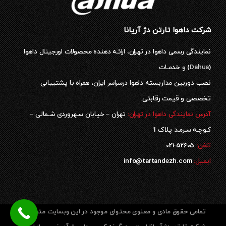
شرکت داهوا تارتن دژ آریانا
نمایندگی رسمی داهوا در تهران، ارائـه دهنده محصولات اورجینال داهوا
(
Dahua
) و خدمـات
نصب دوربین مداربسته داهوا درسراسر ایران، همراه با پشتیبانی
تخصصی و قیمت رقابتی.
آدرس نمایندگی داهوا در تهران:
تهران – خیابان سـهروردی شـمالی –
کـوچـه سـرمـد پلاک 1
52605-021
تلفن:
ایمیل:
info@tartandezh.com
تمامی حقوق مادی و معنوی محتوای موجود در این وبسایت متعلق به