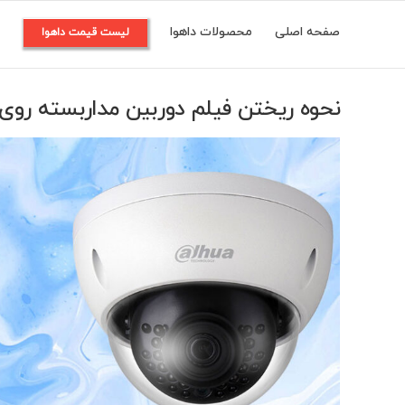
Ski
صفحه اصلی
محصولات داهوا
م
لیست قیمت داهوا
t
conten
نحوه ریختن فیلم دوربین مداربسته رو
View
Larger
Image