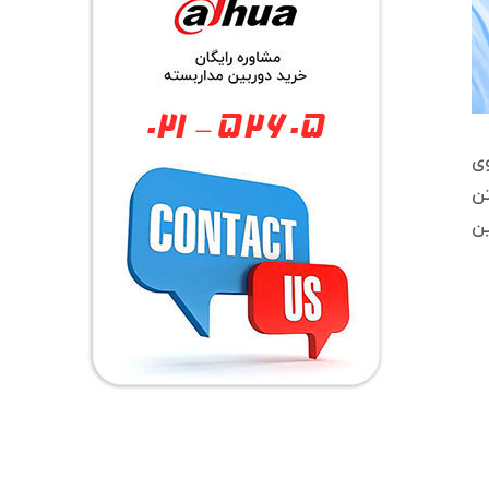
 وی
تن
ین