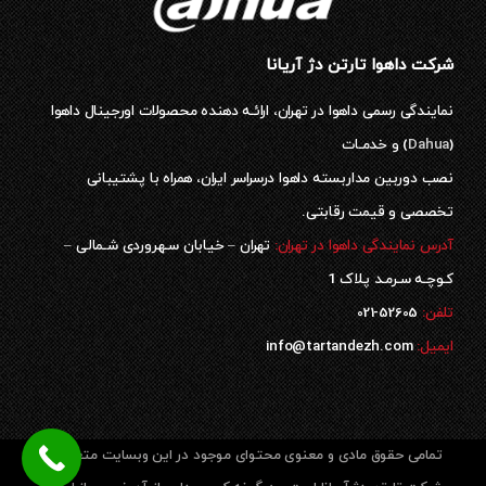
شرکت داهوا تارتن دژ آریانا
نمایندگی رسمی داهوا در تهران، ارائـه دهنده محصولات اورجینال داهوا
(
Dahua
) و خدمـات
نصب دوربین مداربسته داهوا درسراسر ایران، همراه با پشتیبانی
تخصصی و قیمت رقابتی.
آدرس نمایندگی داهوا در تهران:
تهران – خیابان سـهروردی شـمالی –
کـوچـه سـرمـد پلاک 1
52605-021
تلفن:
ایمیل:
info@tartandezh.com
تمامی حقوق مادی و معنوی محتوای موجود در این وبسایت متعلق به