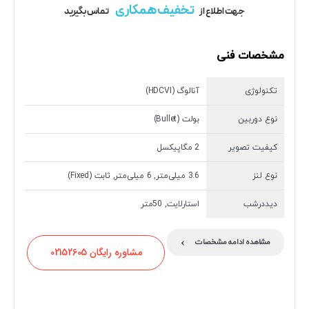
تخفیف همکاری
جهت اطلاع از
تماس بگیرید
مشخصات فنی
تکنولوژی
آنالوگ (HDCVI)
نوع دوربین
بولت (Bullet)
کیفیت تصویر
2 مگاپیکسل
نوع لنز
3.6 میلی‌متر, 6 میلی‌متر, ثابت (Fixed)
دیددرشب
استارلایت, 50متر
›
مشاهده ادامه مشخصات
مشاوره رایگان 02152605