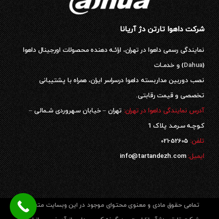
شرکت داهوا تارتن دژ آریانا
نمایندگی رسمی داهوا در تهران، ارائـه دهنده محصولات اورجینال داهوا
(
Dahua
) و خدمـات
نصب دوربین مداربسته داهوا درسراسر ایران، همراه با پشتیبانی
تخصصی و قیمت رقابتی.
آدرس نمایندگی داهوا در تهران:
تهران – خیابان سـهروردی شـمالی –
کـوچـه سـرمـد پلاک 1
52605-021
تلفن:
ایمیل:
info@tartandezh.com
تمامی حقوق مادی و معنوی محتوای موجود در این وبسایت متعلق به