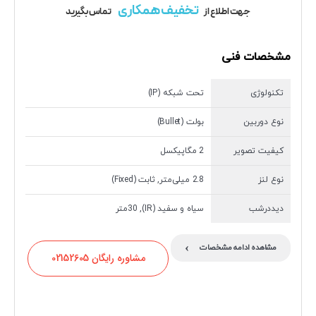
تخفیف همکاری
جهت اطلاع از
تماس بگیرید
مشخصات فنی
تکنولوژی
تحت شبکه (IP)
نوع دوربین
بولت (Bullet)
کیفیت تصویر
2 مگاپیکسل
نوع لنز
2.8 میلی‌متر, ثابت (Fixed)
دیددرشب
سیاه و سفید (IR), 30متر
›
مشاهده ادامه مشخصات
مشاوره رایگان 02152605