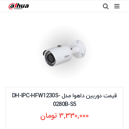
Ski
t
conten
قیمت دوربین داهوا مدل DH-IPC-HFW1230S-
0280B-S5
3,330,000
تومان