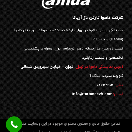
شرکت داهوا تارتن دژ آریانا
نمایندگی رسمی داهوا در تهران، ارائـه دهنده محصولات اورجینال داهوا
(
Dahua
) و خدمـات
نصب دوربین مداربسته داهوا درسراسر ایران، همراه با پشتیبانی
تخصصی و قیمت رقابتی.
آدرس نمایندگی داهوا در تهران:
تهران – خیابان سـهروردی شـمالی –
کـوچـه سـرمـد پلاک 1
52605-021
تلفن:
ایمیل:
info@tartandezh.com
تمامی حقوق مادی و معنوی محتوای موجود در این وبسایت متعلق به