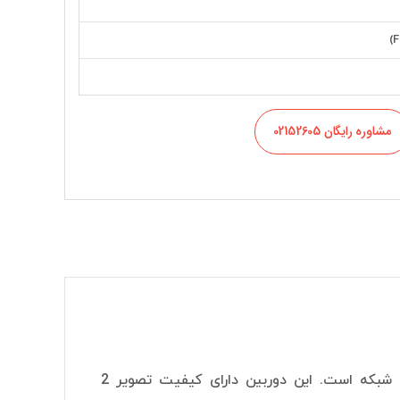
مشاوره رایگان 02152605
دوربین داهوا مدل IPC-HFW1239S1-A-LED-S5 از سری دوربین‌های بولت تحت شبکه است. این دوربین دارای کیفیت تصویر 2