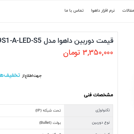
قالات
نرم افزار داهوا
تماس با ما
قیمت دوربین داهوا مدل IPC-HFW1239S1-A-LED-S5
3,350,000
تومان
تخفیف ه
جهت اطلاع از
مشخصات فنی
تکنولوژی
تحت شبکه (IP)
نوع دوربین
بولت (Bullet)