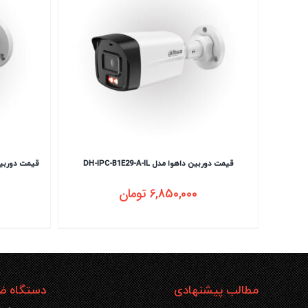
قیمت دوربین داهوا مدل DH-IPC-B1E29-A-IL
6,850,000
تومان
مطالب پیشنهادی
دستگاه ضب