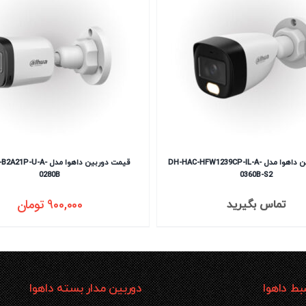
قیمت دوربین داهوا مدل DH-HAC-HFW1239CP-IL-A-
قیمت دوربین داهوا مدل U-A
0280B
0360B-S2
900,000
تومان
تماس بگیرید
ط داهوا
دوربین مدار بسته داهوا