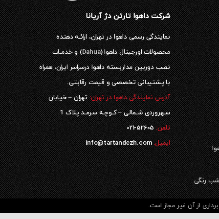
شرکت داهوا تارتن دژ آریانا
نمایندگی رسمی داهوا در تهران، ارائـه دهنده
محصولات اورجینال داهوا (
Dahua
) و خدمـات
نصب دوربین مداربسته داهوا درسراسر ایران، همراه
با پشتیبانی تخصصی و قیمت رقابتی.
آدرس نمایندگی داهوا در تهران:
تهران – خیابان
سـهروردی شـمالی – کـوچـه سـرمـد پلاک 1
52605-021
تلفن:
ایمیل:
info@tartandezh.com
وا
داری از آن غیر مجاز است.