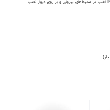
مگاپیکسل است. با توجه به شکل بدنه بولت، دوربین IPC-HFW1239S1-A-LED-S5 اغلب در محیط‌های بیرونی و بر روی دیوار نصب