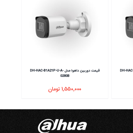
DH-HAC-B2A21P--
قیمت دوربین داهوا مدل DH-HAC-B1A21P-U-A-
0280B
1,550,000
تومان