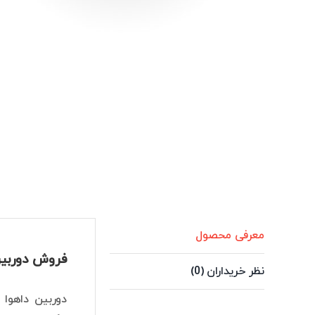
معرفی محصول
فروش دوربین 2 مگاپیکسل داهوا مدل 39S1-A-LED-S5
نظر خریداران (0)