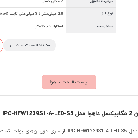
کیفیت تصویر
2 مگاپیکسل
نوع لنز
2.8 میلی‌متر, 3.6 میلی‌متر, ثابت (Fixed)
دیددرشب
استارلایت, 15متر
›
مشاهده ادامه مشخصات
لیست قیمت داهوا
IPC-HFW12