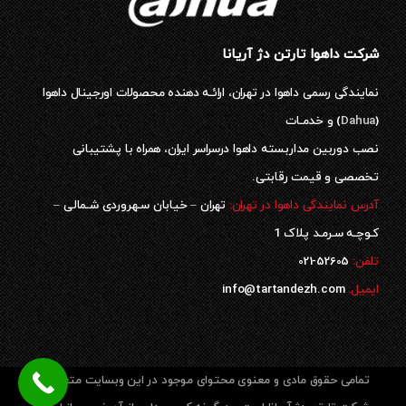
شرکت داهوا تارتن دژ آریانا
نمایندگی رسمی داهوا در تهران، ارائـه دهنده محصولات اورجینال داهوا
(
Dahua
) و خدمـات
نصب دوربین مداربسته داهوا درسراسر ایران، همراه با پشتیبانی
تخصصی و قیمت رقابتی.
آدرس نمایندگی داهوا در تهران:
تهران – خیابان سـهروردی شـمالی –
کـوچـه سـرمـد پلاک 1
52605-021
تلفن:
ایمیل:
info@tartandezh.com
تمامی حقوق مادی و معنوی محتوای موجود در این وبسایت متعلق به