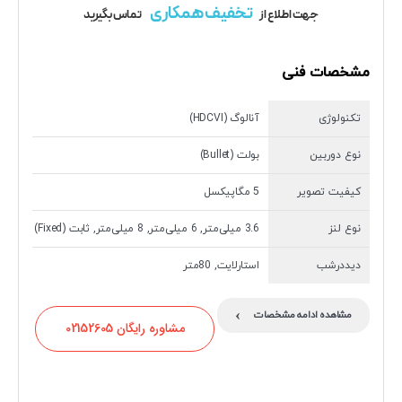
تخفیف همکاری
جهت اطلاع از
تماس بگیرید
مشخصات فنی
تکنولوژی
آنالوگ (HDCVI)
نوع دوربین
بولت (Bullet)
کیفیت تصویر
5 مگاپیکسل
نوع لنز
3.6 میلی‌متر, 6 میلی‌متر, 8 میلی‌متر, ثابت (Fixed)
دیددرشب
استارلایت, 80متر
›
مشاهده ادامه مشخصات
مشاوره رایگان 02152605