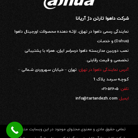
شرکت داهوا تارتن دژ آریانا
نمایندگی رسمی داهوا در تهران، ارائـه دهنده محصولات اورجینال داهوا
(
Dahua
) و خدمـات
نصب دوربین مداربسته داهوا درسراسر ایران، همراه با پشتیبانی
تخصصی و قیمت رقابتی.
آدرس نمایندگی داهوا در تهران:
تهران – خیابان سـهروردی شـمالی –
کـوچـه سـرمـد پلاک 1
52605-021
تلفن:
ایمیل:
info@tartandezh.com
تمامی حقوق مادی و معنوی محتوای موجود در این وبسایت متعلق به