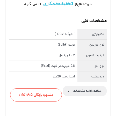
تخفیف همکاری
جهت اطلاع از
تماس بگیرید
مشخصات فنی
تکنولوژی
آنالوگ (HDCVI)
نوع دوربین
بولت (Bullet)
کیفیت تصویر
2 مگاپیکسل
نوع لنز
2.8 میلی‌متر, ثابت (Fixed)
دیددرشب
استارلایت, 20متر
›
مشاهده ادامه مشخصات
مشاوره رایگان 02152605