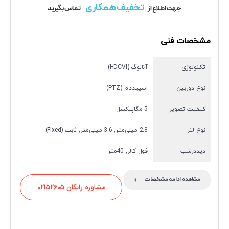
تخفیف همکاری
جهت اطلاع از
تماس بگیرید
مشخصات فنی
تکنولوژی
آنالوگ (HDCVI)
نوع دوربین
اسپیددام (PTZ)
کیفیت تصویر
5 مگاپیکسل
نوع لنز
2.8 میلی‌متر, 3.6 میلی‌متر, ثابت (Fixed)
دیددرشب
فول کالر, 40متر
›
مشاهده ادامه مشخصات
مشاوره رایگان 02152605