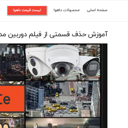
Ski
صفحه اصلی
محصولات داهوا
م
لیست قیمت داهوا
t
conten
آموزش حذف قسمتی از فیلم دوربین مد
View
Larger
Image