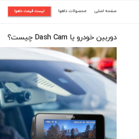
Ski
صفحه اصلی
محصولات داهوا
م
لیست قیمت داهوا
t
conten
دوربین خودرو یا Dash Cam چیست؟
View
Larger
Image