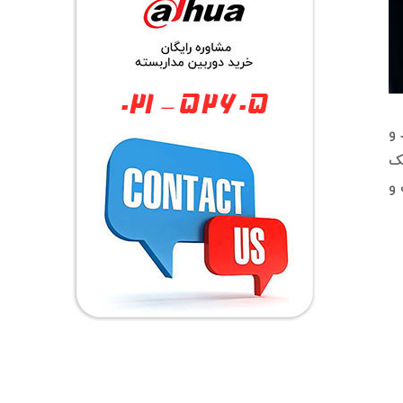
 و
مک
نصب و