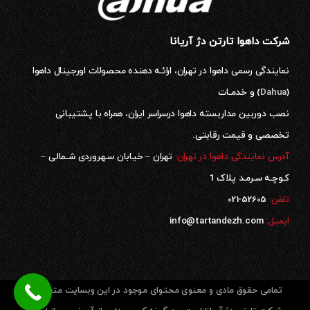
شرکت داهوا تارتن دژ آریانا
نمایندگی رسمی داهوا در تهران، ارائـه دهنده محصولات اورجینال داهوا
(
Dahua
) و خدمـات
نصب دوربین مداربسته داهوا درسراسر ایران، همراه با پشتیبانی
تخصصی و قیمت رقابتی.
آدرس نمایندگی داهوا در تهران:
تهران – خیابان سـهروردی شـمالی –
کـوچـه سـرمـد پلاک 1
52605-021
تلفن:
ایمیل:
info@tartandezh.com
تمامی حقوق مادی و معنوی محتوای موجود در این وبسایت متعلق به