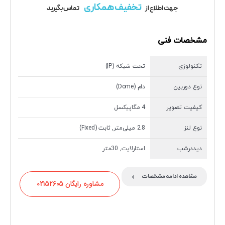
تخفیف همکاری
جهت اطلاع از
تماس بگیرید
مشخصات فنی
تکنولوژی
تحت شبکه (IP)
نوع دوربین
دام (Dome)
کیفیت تصویر
4 مگاپیکسل
نوع لنز
2.8 میلی‌متر, ثابت (Fixed)
دیددرشب
استارلایت, 30متر
›
مشاهده ادامه مشخصات
مشاوره رایگان 02152605