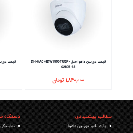
قیمت دوربین داهوا مدل DH-HAC-HDW1500TRQP-
قیمت دوربین داهوا م
0280B-S3
1,840,000
تومان
مطالب پیشنهادی
دستگاه ضب
پارت نامبر دوربین داهوا
نمایندگی 