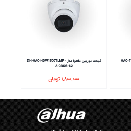
قیمت دوربین داهوا مدل DH-HAC-HDW1500TLMP-
A-0280B-S2
1,800,000
تومان