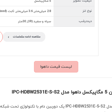
کیفیت تصویر
5 مگاپیکسل
نوع لنز
2.8 میلی‌متر, 3.6 میلی‌متر, ثابت (Fixed)
دیددرشب
سیاه و سفید (IR), 30متر
›
مشاهده ادامه مشخصات
لیست قیمت داهوا
IPC-HDBW