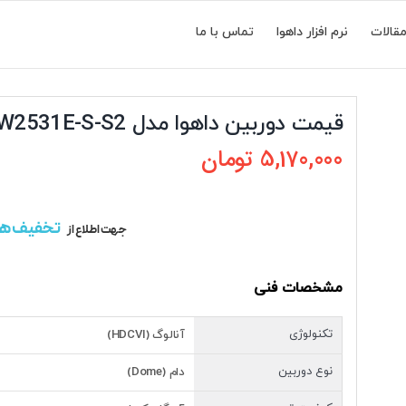
قالات
نرم افزار داهوا
تماس با ما
قیمت دوربین داهوا مدل IPC-HDBW2531E-S-S2
5,170,000
تومان
تخفیف ه
جهت اطلاع از
مشخصات فنی
تکنولوژی
آنالوگ (HDCVI)
نوع دوربین
دام (Dome)