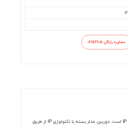
مشاوره رایگان 02152605
دوربین داهوا مدل IPC-HDBW2531E-S-S2 یک دوربین دام با تکنولوژی تحت شبکه IP است. دوربین مدار بسته با تکنولوژی IP از طریق