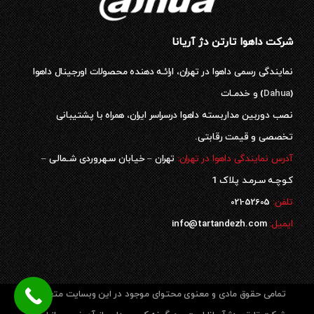
شرکت داهوا تارتن دژ آریانا
نمایندگی رسمی داهوا در تهران، ارائـه دهنده محصولات اورجینال داهوا
(
Dahua
) و خدمـات
نصب دوربین مداربسته داهوا درسراسر ایران، همراه با پشتیبانی
تخصصی و قیمت رقابتی.
آدرس نمایندگی داهوا در تهران:
تهران – خیابان سـهروردی شـمالی –
کـوچـه سـرمـد پلاک 1
52605-021
تلفن:
ایمیل:
info@tartandezh.com
تمامی حقوق مادی و معنوی محتوای موجود در این وبسایت متعلق به