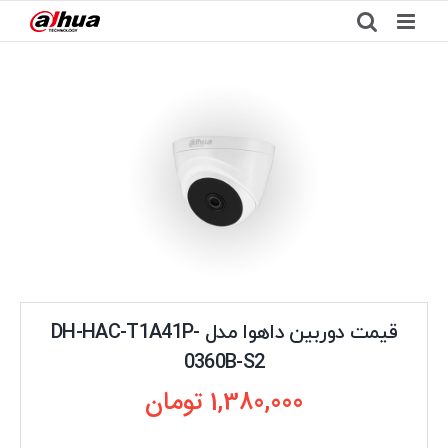
Ski
t
conten
قیمت دوربین داهوا مدل DH-HAC-T1A41P-
0360B-S2
1,380,000
تومان