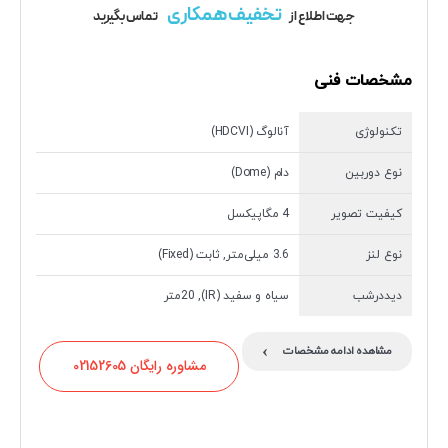
تخفیف همکاری
جهت اطلاع از
تماس بگیرید
مشخصات فنی
تکنولوژی
آنالوگ (HDCVI)
نوع دوربین
دام (Dome)
کیفیت تصویر
4 مگاپیکسل
نوع لنز
3.6 میلی‌متر, ثابت (Fixed)
دیددرشب
سیاه و سفید (IR), 20متر
›
مشاهده ادامه مشخصات
مشاوره رایگان 02152605