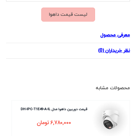
لیست قیمت داهوا
معرفی محصول
نظر خریداران (0)
محصولات مشابه
قیمت دوربین داهوا مدل DH-IPC-T1E49-A-IL
6,780,000
تومان