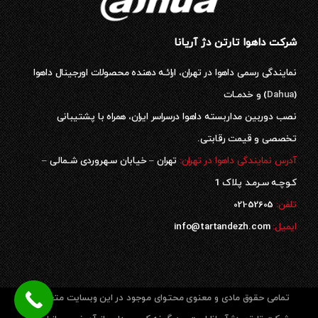
شرکت داهوا تارتن دژ آریانا
نمایندگی رسمی داهوا در تهران، ارائـه دهنده محصولات اورجینال داهوا
(
Dahua
) و خدمـات
نصب دوربین مداربسته داهوا درسراسر ایران، همراه با پشتیبانی
تخصصی و قیمت رقابتی.
آدرس نمایندگی داهوا در تهران:
تهران – خیابان سـهروردی شـمالی –
کـوچـه سـرمـد پلاک 1
52605-021
تلفن:
ایمیل:
info@tartandezh.com
تمامی حقوق مادی و معنوی محتوای موجود در این وبسایت متعلق به