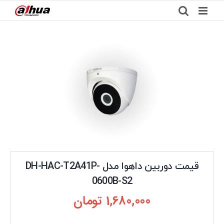
Ski
t
conten
قیمت دوربین داهوا مدل DH-HAC-T2A41P-
0600B-S2
1,680,000
تومان