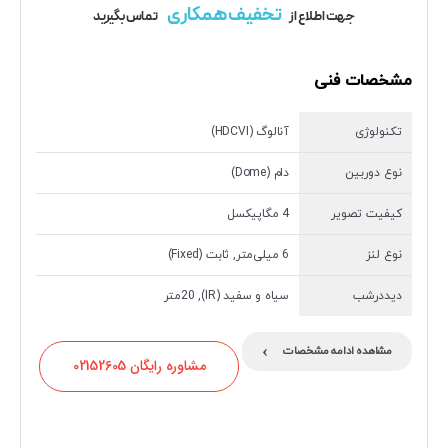
تخفیف همکاری
جهت اطلاع از
تماس بگیرید
مشخصات فنی
تکنولوژی
آنالوگ (HDCVI)
نوع دوربین
دام (Dome)
کیفیت تصویر
4 مگاپیکسل
نوع لنز
6 میلی‌متر, ثابت (Fixed)
دیددرشب
سیاه و سفید (IR), 20متر
›
مشاهده ادامه مشخصات
مشاوره رایگان 02152605