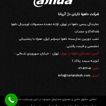
شرکت داهوا تارتن دژ آریانا
نمایندگی رسمی داهوا در تهران، ارائـه دهنده محصولات اورجینال داهوا
(
Dahua
) و خدمـات
نصب دوربین مداربسته داهوا درسراسر ایران، همراه با پشتیبانی
تخصصی و قیمت رقابتی.
آدرس نمایندگی داهوا در تهران:
تهران – خیابان سـهروردی شـمالی –
کـوچـه سـرمـد پلاک 1
52605-021
تلفن:
ایمیل:
info@tartandezh.com
تمامی حقوق مادی و معنوی محتوای موجود در این وبسایت متعلق به