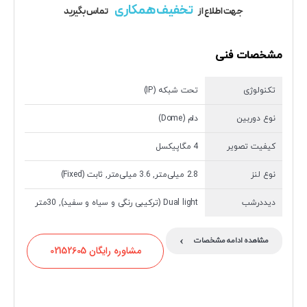
تخفیف همکاری
جهت اطلاع از
تماس بگیرید
مشخصات فنی
تکنولوژی
تحت شبکه (IP)
نوع دوربین
دام (Dome)
کیفیت تصویر
4 مگاپیکسل
نوع لنز
2.8 میلی‌متر, 3.6 میلی‌متر, ثابت (Fixed)
دیددرشب
Dual light (ترکیبی رنگی و سیاه و سفید), 30متر
›
مشاهده ادامه مشخصات
مشاوره رایگان 02152605