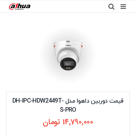
Ski
t
conten
قیمت دوربین داهوا مدل DH-IPC-HDW2449T-
S-PRO
14,790,000
تومان