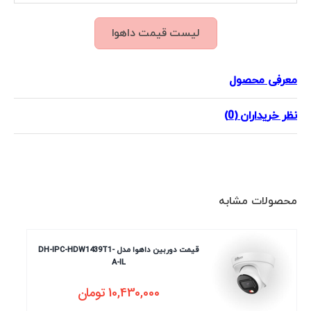
لیست قیمت داهوا
معرفی محصول
نظر خریداران (0)
محصولات مشابه
قیمت دوربین داهوا مدل DH-IPC-HDW1439T1-
A-IL
10,430,000
تومان