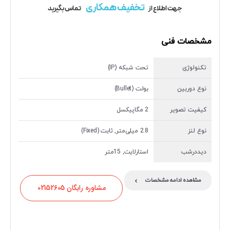
تخفیف همکاری
جهت اطلاع از
تماس بگیرید
مشخصات فنی
تکنولوژی
تحت شبکه (IP)
نوع دوربین
بولت (Bullet)
کیفیت تصویر
2 مگاپیکسل
نوع لنز
2.8 میلی‌متر, ثابت (Fixed)
دیددرشب
استارلایت, 15متر
›
مشاهده ادامه مشخصات
مشاوره رایگان 02152605