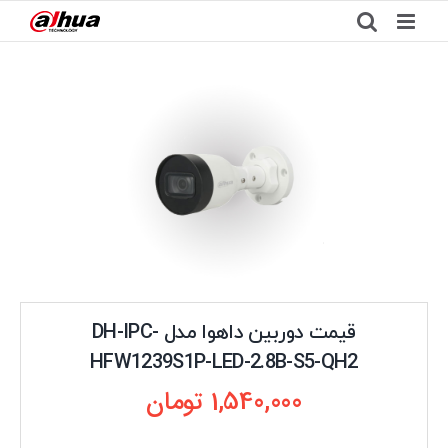
Ski
t
conten
قیمت دوربین داهوا مدل DH-IPC-
HFW1239S1P-LED-2.8B-S5-QH2
1,540,000
تومان