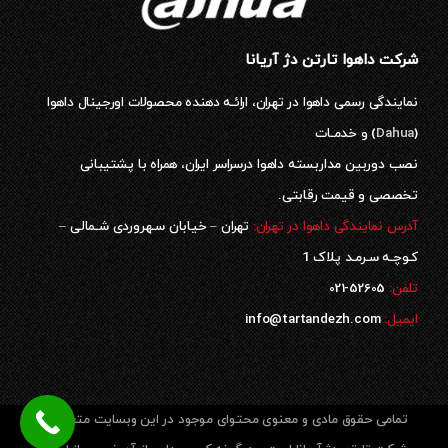
شرکت داهوا تارتن دژ آریانا
نمایندگی رسمی داهوا در تهران، ارائـه دهنده محصولات اورجینال داهوا
(
Dahua
) و خدمـات
نصب دوربین مداربسته داهوا درسراسر ایران، همراه با پشتیبانی
تخصصی و قیمت رقابتی.
آدرس نمایندگی داهوا در تهران:
تهران – خیابان سـهروردی شـمالی –
کـوچـه سـرمـد پلاک 1
52605-021
تلفن:
ایمیل:
info@tartandezh.com
تمامی حقوق مادی و معنوی محتوای موجود در این وبسایت متعلق به