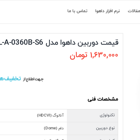
قالات
نرم افزار داهوا
تماس با ما
قیمت دوربین داهوا مدل DH-HAC-HDW1200CLQP-IL-A-0360B-S6
1,630,000
تومان
تخفیف ه
جهت اطلاع از
مشخصات فنی
تکنولوژی
آنالوگ (HDCVI)
نوع دوربین
دام (Dome)