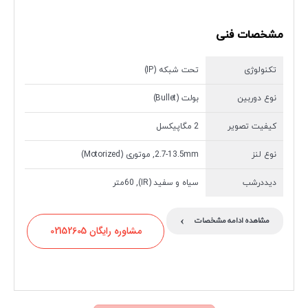
مشخصات فنی
تکنولوژی
تحت شبکه (IP)
نوع دوربین
بولت (Bullet)
کیفیت تصویر
2 مگاپیکسل
نوع لنز
2.7-13.5mm, موتوری (Motorized)
دیددرشب
سیاه و سفید (IR), 60متر
›
مشاهده ادامه مشخصات
مشاوره رایگان 02152605