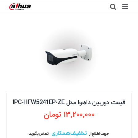
Ski
t
conten
قیمت دوربین داهوا مدل IPC-HFW5241EP-ZE
13,200,000
تومان
تخفیف همکاری
جهت اطلاع از
تماس بگیرید