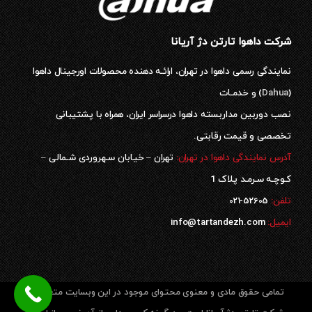
شرکت داهوا تارتن دژ آریانا
نمایندگی رسمی داهوا در تهران، ارائـه دهنده محصولات اورجینال داهوا
(
Dahua
) و خدمـات
نصب دوربین مداربسته داهوا درسراسر ایران، همراه با پشتیبانی
تخصصی و قیمت رقابتی.
آدرس نمایندگی داهوا در تهران:
تهران – خیابان سـهروردی شـمالی –
کـوچـه سـرمـد پلاک 1
52605-021
تلفن:
ایمیل:
info@tartandezh.com
تمامی حقوق مادی و معنوی محتوای موجود در این وبسایت متعلق به