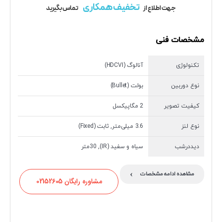
تخفیف همکاری
جهت اطلاع از
تماس بگیرید
مشخصات فنی
تکنولوژی
آنالوگ (HDCVI)
نوع دوربین
بولت (Bullet)
کیفیت تصویر
2 مگاپیکسل
نوع لنز
3.6 میلی‌متر, ثابت (Fixed)
دیددرشب
سیاه و سفید (IR), 30متر
›
مشاهده ادامه مشخصات
مشاوره رایگان 02152605