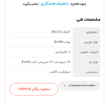
تخفیف همکاری
جهت اطلاع از
تماس بگیرید
مشخصات فنی
تکنولوژی
آنالوگ (HDCVI)
نوع دوربین
بولت (Bullet)
کیفیت تصویر
2 مگاپیکسل
نوع لنز
2.8 میلی‌متر, 3.6 میلی‌متر, ثابت (Fixed)
دیددرشب
استارلایت, 20متر
›
مشاهده ادامه مشخصات
مشاوره رایگان 02152605