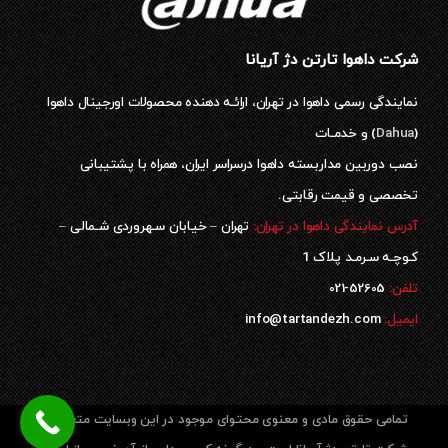
شرکت داهوا تارتن دژ آریانا
نمایندگی رسمی داهوا در تهران، ارائـه دهنده محصولات اورجینال داهوا
(
Dahua
) و خدمـات
نصب دوربین مداربسته داهوا درسراسر ایران، همراه با پشتیبانی
تخصصی و قیمت رقابتی.
آدرس نمایندگی داهوا در تهران:
تهران – خیابان سـهروردی شـمالی –
کـوچـه سـرمـد پلاک 1
52605-021
تلفن:
ایمیل:
info@tartandezh.com
تمامی حقوق مادی و معنوی محتوای موجود در این وبسایت متعلق به