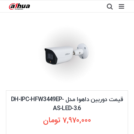
Ski
t
conten
قیمت دوربین داهوا مدل DH-IPC-HFW3449EP-
AS-LED-3.6
7,970,000
تومان