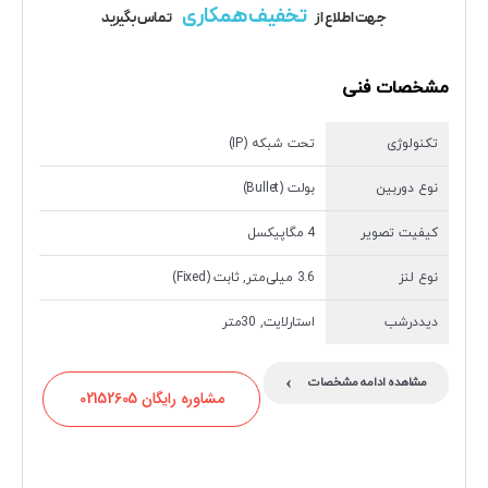
تخفیف همکاری
جهت اطلاع از
تماس بگیرید
مشخصات فنی
تکنولوژی
تحت شبکه (IP)
نوع دوربین
بولت (Bullet)
کیفیت تصویر
4 مگاپیکسل
نوع لنز
3.6 میلی‌متر, ثابت (Fixed)
دیددرشب
استارلایت, 30متر
›
مشاهده ادامه مشخصات
مشاوره رایگان 02152605