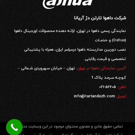
شرکت داهوا تارتن دژ آریانا
نمایندگی رسمی داهوا در تهران، ارائـه دهنده محصولات اورجینال داهوا
(
Dahua
) و خدمـات
نصب دوربین مداربسته داهوا درسراسر ایران، همراه با پشتیبانی
تخصصی و قیمت رقابتی.
آدرس نمایندگی داهوا در تهران:
تهران – خیابان سـهروردی شـمالی –
کـوچـه سـرمـد پلاک 1
52605-021
تلفن:
ایمیل:
info@tartandezh.com
تمامی حقوق مادی و معنوی محتوای موجود در این وبسایت متعلق به