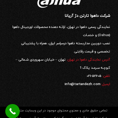
شرکت داهوا تارتن دژ آریانا
نمایندگی رسمی داهوا در تهران، ارائـه دهنده محصولات اورجینال داهوا
(
Dahua
) و خدمـات
نصب دوربین مداربسته داهوا درسراسر ایران، همراه با پشتیبانی
تخصصی و قیمت رقابتی.
آدرس نمایندگی داهوا در تهران:
تهران – خیابان سـهروردی شـمالی –
کـوچـه سـرمـد پلاک 1
52605-021
تلفن:
ایمیل:
info@tartandezh.com
تمامی حقوق مادی و معنوی محتوای موجود در این وبسایت متعلق به