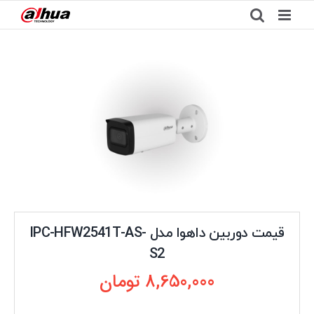
Ski
t
conten
قیمت دوربین داهوا مدل IPC-HFW2541T-AS-
S2
8,650,000
تومان