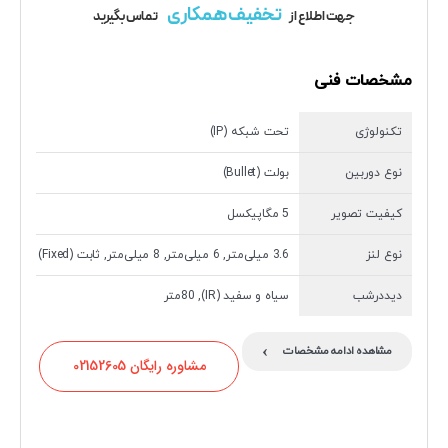
تخفیف همکاری
جهت اطلاع از
تماس بگیرید
مشخصات فنی
تکنولوژی
تحت شبکه (IP)
نوع دوربین
بولت (Bullet)
کیفیت تصویر
5 مگاپیکسل
نوع لنز
3.6 میلی‌متر, 6 میلی‌متر, 8 میلی‌متر, ثابت (Fixed)
دیددرشب
سیاه و سفید (IR), 80متر
›
مشاهده ادامه مشخصات
مشاوره رایگان 02152605