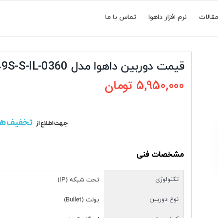
قالات
نرم افزار داهوا
تماس با ما
قیمت دوربین داهوا مدل DH-IPC-HFW2449S-S-IL-0360
5,950,000
تومان
تخفیف ه
جهت اطلاع از
مشخصات فنی
تکنولوژی
تحت شبکه (IP)
نوع دوربین
بولت (Bullet)