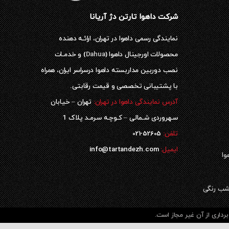
شرکت داهوا تارتن دژ آریانا
نمایندگی رسمی داهوا در تهران، ارائـه دهنده
محصولات اورجینال داهوا (
Dahua
) و خدمـات
نصب دوربین مداربسته داهوا درسراسر ایران، همراه
با پشتیبانی تخصصی و قیمت رقابتی.
آدرس نمایندگی داهوا در تهران:
تهران – خیابان
سـهروردی شـمالی – کـوچـه سـرمـد پلاک 1
52605-021
تلفن:
ایمیل:
info@tartandezh.com
وا
داری از آن غیر مجاز است.