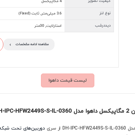
کیفیت تصویر
4 مگاپیکسل
نوع لنز
3.6 میلی‌متر, ثابت (Fixed)
دیددرشب
استارلایت, 30متر
›
مشاهده ادامه مشخصات
لیست قیمت داهوا
DH-IPC-HF
DH-I از سری
دوربین‌های تحت شبکه 