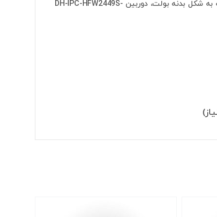
دوربین برابر با 4 مگاپیکسل است. شکل بدنه این دوربین از نوع بولت است. با توجه به شکل بدنه بولت، دوربین DH-IPC-HFW2449S-