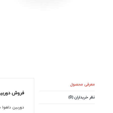
معرفی محصول
فروش دوربین 2 مگاپیکسل داهوا مدل W2449S-S-IL-0360
نظر خریداران (0)
دوربین داهوا مدل PC-HFW2449S-S-IL-0360