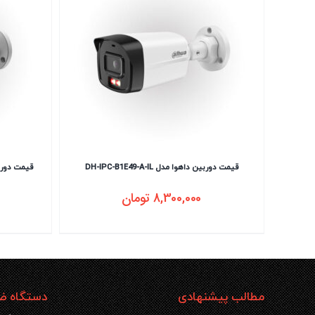
قیمت دوربین داهوا مدل DH-IPC-B1E49-A-IL
8,300,000
تومان
مطالب پیشنهادی
دستگاه ضب