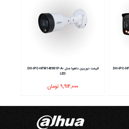
قیمت دوربین داهوا مدل DH-IPC-HFW1439S1P-A-
LED
9,914,000
تومان