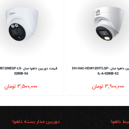
قیمت دوربین داهوا مدل DH-HAC-HDW1239TLQP-
قیمت دوربین داهوا مدل -LS
0280B-S6
IL-A-0280B-S2
3,900,000
تومان
3,500,000
تومان
ط داهوا
دوربین مدار بسته داهوا