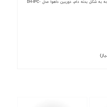
دوربین برابر با 2 مگاپیکسل است. شکل بدنه این دوربین از نوع دام است. با توجه به شکل بدنه دام، دوربین داهوا مدل DH-IPC-