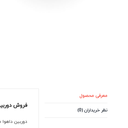
معرفی محصول
فروش دوربین 2 مگاپیکسل داهوا مدل W1239T1P-A-IL-S6
نظر خریداران (0)
دوربین داهوا مدل PC-HDW1239T1P-A-IL-S6