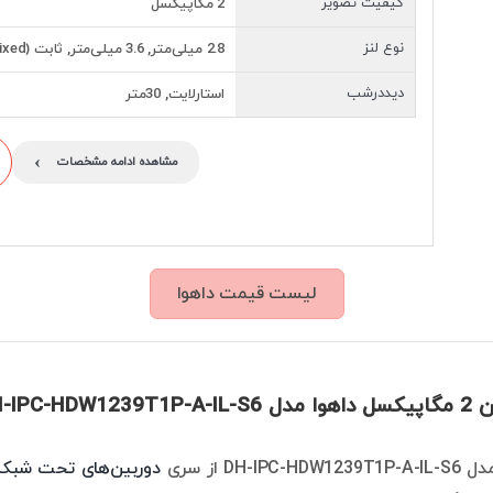
کیفیت تصویر
2 مگاپیکسل
نوع لنز
2.8 میلی‌متر, 3.6 میلی‌متر, ثابت (Fixed)
دیددرشب
استارلایت, 30متر
›
مشاهده ادامه مشخصات
لیست قیمت داهوا
DH-IPC-HD
DH-I از سری
دوربین‌های تحت شبکه