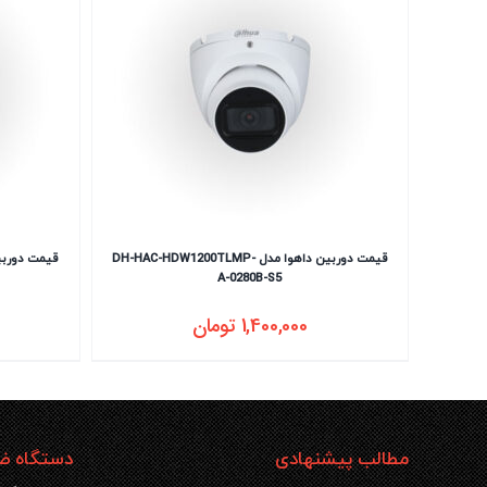
قیمت دوربین داهوا مدل DH-HAC-HDW1200TLMP-
A-0280B-S5
1,400,000
تومان
مطالب پیشنهادی
دستگاه ضب