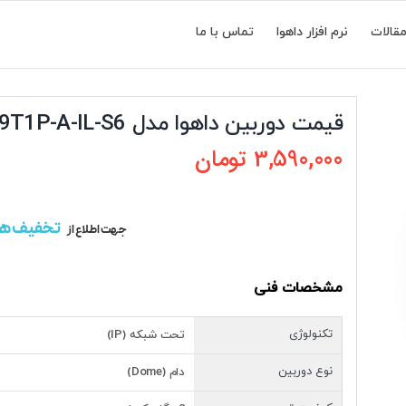
قالات
نرم افزار داهوا
تماس با ما
قیمت دوربین داهوا مدل DH-IPC-HDW1239T1P-A-IL-S6
3,590,000
تومان
تخفیف ه
جهت اطلاع از
مشخصات فنی
تکنولوژی
تحت شبکه (IP)
نوع دوربین
دام (Dome)