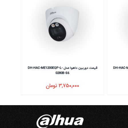
DH-HAC-ME1200EQP-
قیمت دوربین داهوا مدل DH-HAC-ME1200EQP-L-
0280B-S6
3,750,000
تومان