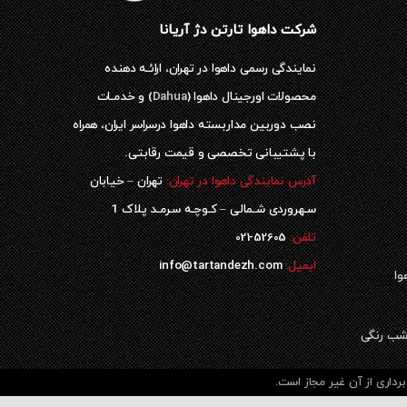
شرکت داهوا تارتن دژ آریانا
نمایندگی رسمی داهوا در تهران، ارائـه دهنده
محصولات اورجینال داهوا (
Dahua
) و خدمـات
نصب دوربین مداربسته داهوا درسراسر ایران، همراه
با پشتیبانی تخصصی و قیمت رقابتی.
آدرس نمایندگی داهوا در تهران:
تهران – خیابان
سـهروردی شـمالی – کـوچـه سـرمـد پلاک 1
52605-021
تلفن:
ایمیل:
info@tartandezh.com
وا
داری از آن غیر مجاز است.