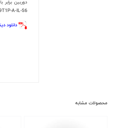
HDW1239T1P-A-IL-S6 اغلب در محیط‌های داخلی
دانلود دیتا شیت A-IL-S6
محصولات مشابه