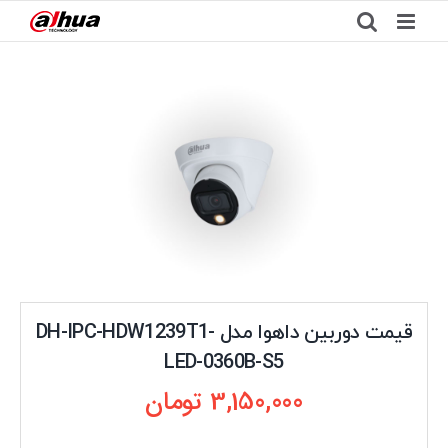
Ski
t
conten
قیمت دوربین داهوا مدل DH-IPC-HDW1239T1-
LED-0360B-S5
3,150,000
تومان