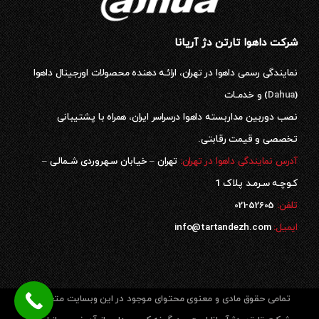
شرکت داهوا تارتن دژ آریانا
نمایندگی رسمی داهوا در تهران، ارائـه دهنده محصولات اورجینال داهوا
(
Dahua
) و خدمـات
نصب دوربین مداربسته داهوا درسراسر ایران، همراه با پشتیبانی
تخصصی و قیمت رقابتی.
آدرس نمایندگی داهوا در تهران:
تهران – خیابان سـهروردی شـمالی –
کـوچـه سـرمـد پلاک 1
52605-021
تلفن:
ایمیل:
info@tartandezh.com
تمامی حقوق مادی و معنوی محتوای موجود در این وبسایت متعلق به