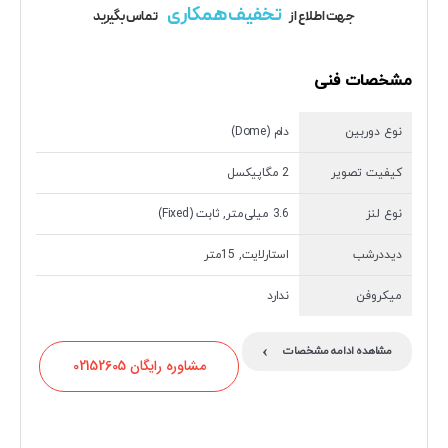
تخفیف همکاری
جهت اطلاع از
تماس بگیرید
مشخصات فنی
نوع دوربین
دام (Dome)
کیفیت تصویر
2 مگاپیکسل
نوع لنز
3.6 میلی‌متر, ثابت (Fixed)
دیددرشب
استارلایت, 15متر
میکروفن
ندارد
›
مشاهده ادامه مشخصات
مشاوره رایگان 02152605