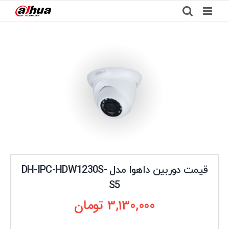
Ski
t
conten
قیمت دوربین داهوا مدل DH-IPC-HDW1230S-
S5
3,130,000
تومان