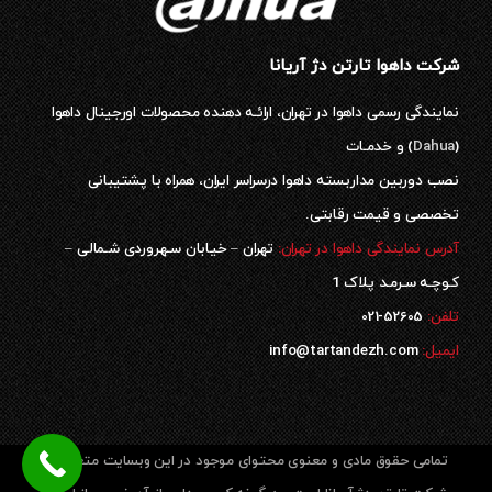
شرکت داهوا تارتن دژ آریانا
نمایندگی رسمی داهوا در تهران، ارائـه دهنده محصولات اورجینال داهوا
(
Dahua
) و خدمـات
نصب دوربین مداربسته داهوا درسراسر ایران، همراه با پشتیبانی
تخصصی و قیمت رقابتی.
آدرس نمایندگی داهوا در تهران:
تهران – خیابان سـهروردی شـمالی –
کـوچـه سـرمـد پلاک 1
52605-021
تلفن:
ایمیل:
info@tartandezh.com
تمامی حقوق مادی و معنوی محتوای موجود در این وبسایت متعلق به