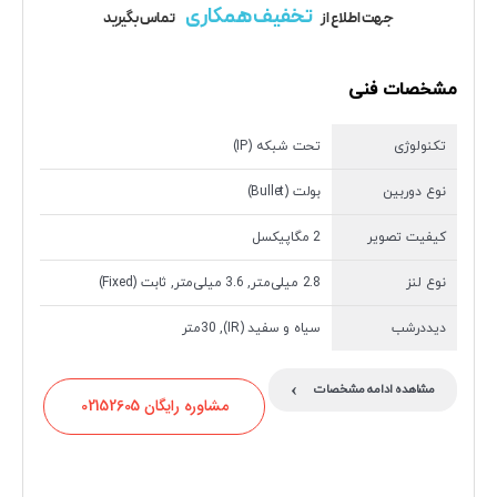
تخفیف همکاری
جهت اطلاع از
تماس بگیرید
مشخصات فنی
تکنولوژی
تحت شبکه (IP)
نوع دوربین
بولت (Bullet)
کیفیت تصویر
2 مگاپیکسل
نوع لنز
2.8 میلی‌متر, 3.6 میلی‌متر, ثابت (Fixed)
دیددرشب
سیاه و سفید (IR), 30متر
›
مشاهده ادامه مشخصات
مشاوره رایگان 02152605