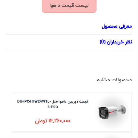
لیست قیمت داهوا
معرفی محصول
نظر خریداران (0)
محصولات مشابه
قیمت دوربین داهوا مدل DH-IPC-HFW2449TL-
S-PRO
14,260,000
تومان