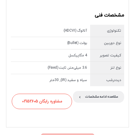
مشخصات فنی
تکنولوژی
آنالوگ (HDCVI)
نوع دوربین
بولت (Bullet)
کیفیت تصویر
4 مگاپیکسل
نوع لنز
3.6 میلی‌متر, ثابت (Fixed)
دیددرشب
سیاه و سفید (IR), 30متر
›
مشاهده ادامه مشخصات
مشاوره رایگان 02152605