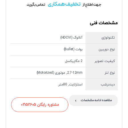
تخفیف همکاری
جهت اطلاع از
تماس بگیرید
مشخصات فنی
تکنولوژی
آنالوگ (HDCVI)
نوع دوربین
بولت (Bullet)
کیفیت تصویر
2 مگاپیکسل
نوع لنز
2.7-12mm, موتوری (Motorized)
دیددرشب
استارلایت, 80متر
›
مشاهده ادامه مشخصات
مشاوره رایگان 02152605