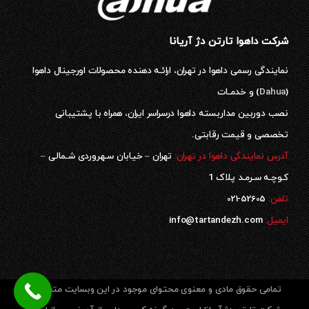
شرکت داهوا تارتن دژ آریانا
نمایندگی رسمی داهوا در تهران، ارائـه دهنده محصولات اورجینال داهوا
(
Dahua
) و خدمـات
نصب دوربین مداربسته داهوا درسراسر ایران، همراه با پشتیبانی
تخصصی و قیمت رقابتی.
آدرس نمایندگی داهوا در تهران:
تهران – خیابان سـهروردی شـمالی –
کـوچـه سـرمـد پلاک 1
52605-021
تلفن:
ایمیل:
info@tartandezh.com
تمامی حقوق مادی و معنوی محتوای موجود در این وبسایت متعلق به