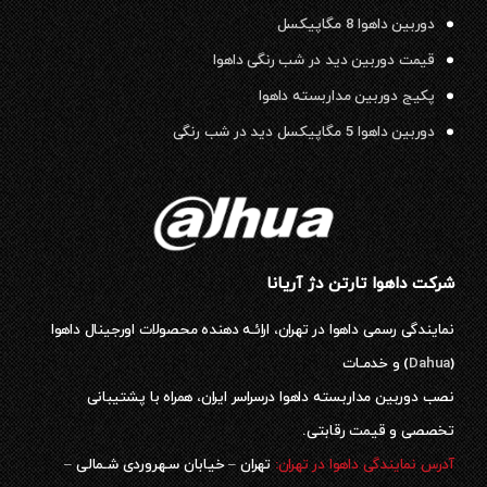
دوربین داهوا 8 مگاپیکسل
قیمت دوربین دید در شب رنگی داهوا
پکیج دوربین مداربسته داهوا
دوربین داهوا 5 مگاپیکسل دید در شب رنگی
شرکت داهوا تارتن دژ آریانا
نمایندگی رسمی داهوا در تهران، ارائـه دهنده محصولات اورجینال داهوا
(
Dahua
) و خدمـات
نصب دوربین مداربسته داهوا درسراسر ایران، همراه با پشتیبانی
تخصصی و قیمت رقابتی.
آدرس نمایندگی داهوا در تهران:
تهران – خیابان سـهروردی شـمالی –