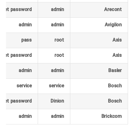
 set password
admin
Arecont
admin
admin
Avigilon
pass
root
Axis
 set password
root
Axis
admin
admin
Basler
service
service
Bosch
 set password
Dinion
Bosch
admin
admin
Brickcom