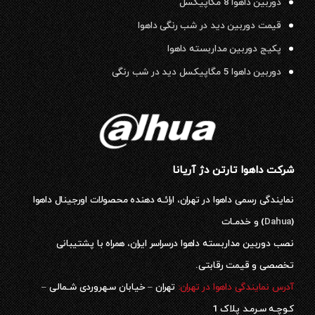
دوربین داهوا 8 مگاپیکسل
قیمت دوربین دید در شب رنگی داهوا
پکیج دوربین مداربسته داهوا
دوربین داهوا 5 مگاپیکسل دید در شب رنگی
شرکت داهوا تارتن دژ آریانا
نمایندگی رسمی داهوا در تهران، ارائـه دهنده محصولات اورجینال داهوا
(
Dahua
) و خدمـات
نصب دوربین مداربسته داهوا درسراسر ایران، همراه با پشتیبانی
تخصصی و قیمت رقابتی.
آدرس نمایندگی داهوا در تهران:
تهران – خیابان سـهروردی شـمالی –
کـوچـه سـرمـد پلاک 1