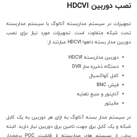
نصب دوربین HDCVI
تجهیزات در سیستم مداربسته آنالوگ با سیستم مداربسته
تحت شبکه متفاوت است. تجهیزات مورد نیاز برای نصب
دوربین مدار بسته داهوا HDCVI عبارتند از:
دوربین مداربسته HDCVI
دستگاه ذخیره ساز DVR
کابل کواکسیال
فیش BNC
آداپتور و منبع تغذیه
مانیتور
در سیستم مدار بسته آنالوگ به ازای هر دوربین به یک کابل
شبکه و یک کابل برق جهت تامین برق دوربین نیاز دارید. البته
برخی از سیستم های مداربسته از قابلیت POC برخوردار