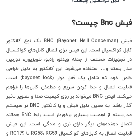
کابل کواکسیال چیست؟
فیش Bnc چیست؟
فیش BNC (Bayonet Neill–Concelman) یک نوع کانکتور
کابل کواکسیال است. این فیش برای اتصال کابل‌های کواکسیال
در تجهیزات مختلف از جمله ویدئو، رادیو، تلویزیون، دوربین
مدار بسته و… استفاده می‌شود. این کانکتور به دلیل طراحی
خاص خود که شامل یک قفل دوار (bayonet lock) است،
قابلیت اتصال و جدا کردن سریع و مطمئن کابل‌ها را فراهم
می‌کند. فیش BNC می‌تواند بر روی کیفیت صدا و تصویر تاثیر
گذار باشد. به همین دلیل فیش و یا کانکتور BNC در سیستم
مداربسته از اهمیت بسیاری برخوردار است. رابط BNC همانند
اتصال دهنده‌های دیگر دارای نری و مادگی است. این فیش
قابلیت اتصال به کابل‌های کواکسیال RG58، RG59 تا RG179 و