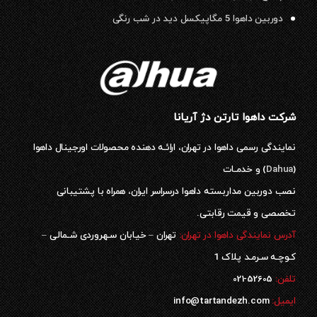
دوربین داهوا 5 مگاپیکسل دید در شب رنگی
شرکت داهوا تارتن دژ آریانا
نمایندگی رسمی داهوا در تهران، ارائـه دهنده محصولات اورجینال داهوا
(
Dahua
) و خدمـات
نصب دوربین مداربسته داهوا درسراسر ایران، همراه با پشتیبانی
تخصصی و قیمت رقابتی.
آدرس نمایندگی داهوا در تهران:
تهران – خیابان سـهروردی شـمالی –
کـوچـه سـرمـد پلاک 1
52605-021
تلفن:
ایمیل:
info@tartandezh.com