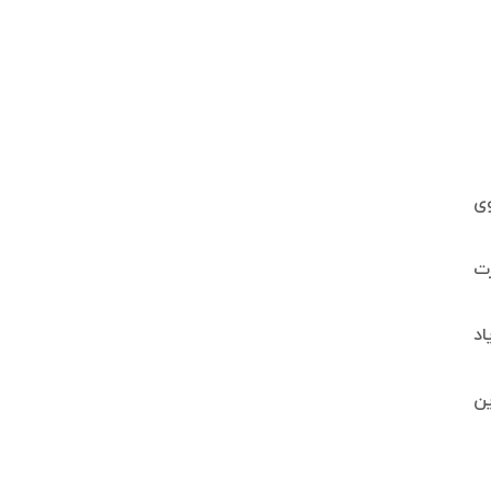
وی
رت
اد
ین