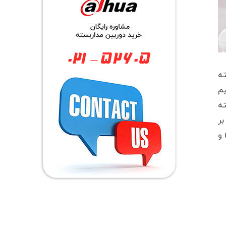
ته
یم
مداربسته
بر
ا و