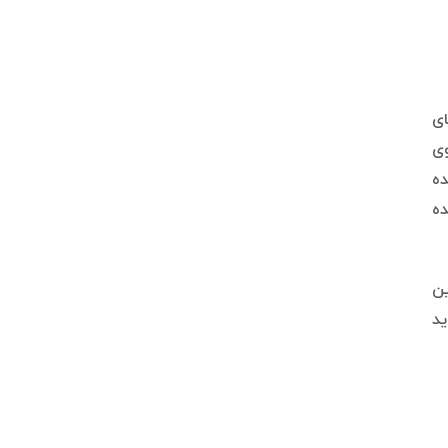
ای
وی
ده
ده
سپس دوربین
اید