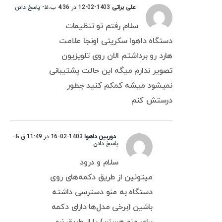
علی براتی
1403-02-12 در 4:36 ب.ظ
- پاسخ دادن
سلام رفتم تو تنظیمات
دستگاه داهوا سکریتی اونجا علامت
هارد رو برداشتم الان روی تلویزیون
تصویر ندارم میگه این حالت پشتیبانی
نمیشود میشه کمکم کنید چطور
درستش کنم
دوربین داهوا
1403-02-16 در 11:49 ق.ظ
-
پاسخ دادن
سلام و درود
میتونین از طریق دکمه‌های روی
دستگاه به منو دسترسی داشته
باشین (برخی مدل‌ها دارای دکمه