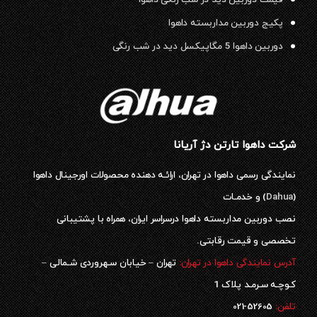
پکیج دوربین مداربسته داهوا
دوربین داهوا 5 مگاپیکسل دید در شب رنگی
شرکت داهوا تارتن دژ آریانا
نمایندگی رسمی داهوا در تهران، ارائـه دهنده محصولات اورجینال داهوا
(
Dahua
) و خدمـات
نصب دوربین مداربسته داهوا درسراسر ایران، همراه با پشتیبانی
تخصصی و قیمت رقابتی.
آدرس نمایندگی داهوا در تهران:
تهران – خیابان سـهروردی شـمالی –
کـوچـه سـرمـد پلاک 1
52605-021
تلفن: