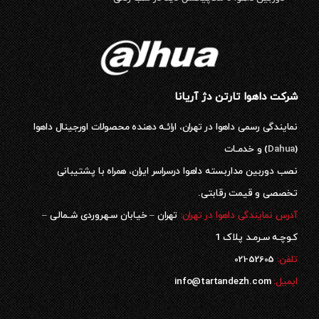
شرکت داهوا تارتن دژ آریانا
نمایندگی رسمی داهوا در تهران، ارائـه دهنده محصولات اورجینال داهوا
(
Dahua
) و خدمـات
نصب دوربین مداربسته داهوا درسراسر ایران، همراه با پشتیبانی
تخصصی و قیمت رقابتی.
آدرس نمایندگی داهوا در تهران:
تهران – خیابان سـهروردی شـمالی –
کـوچـه سـرمـد پلاک 1
52605-021
تلفن:
ایمیل:
info@tartandezh.com