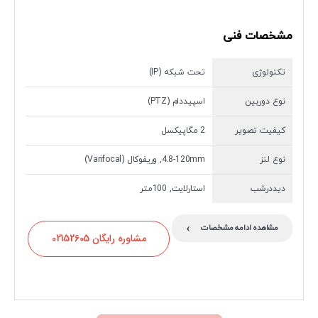
مشخصات فنی
تکنولوژی
تحت شبکه (IP)
نوع دوربین
اسپیددام (PTZ)
کیفیت تصویر
2 مگاپیکسل
نوع لنز
4.8-120mm, وریفوکال (Varifocal)
دیددرشب
استارلایت, 100متر
›
مشاهده ادامه مشخصات
مشاوره رایگان 02152605