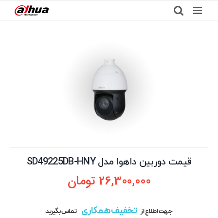
Ski
t
conten
قیمت دوربین داهوا مدل SD49225DB-HNY
26,300,000
تومان
تخفیف همکاری
جهت اطلاع از
تماس بگیرید