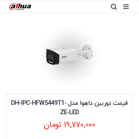
Ski
t
conten
قیمت دوربین داهوا مدل DH-IPC-HFW5449T1-
ZE-LED
19,770,000
تومان