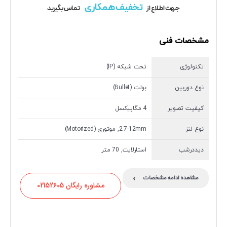
تخفیف همکاری
جهت اطلاع از
تماس بگیرید
مشخصات فنی
تکنولوژی
تحت شبکه (IP)
نوع دوربین
بولت (Bullet)
کیفیت تصویر
4 مگاپیکسل
نوع لنز
2.7-12mm, موتوری (Motorized)
دیددرشب
استارلایت, 70 متر
›
مشاهده ادامه مشخصات
مشاوره رایگان 02152605