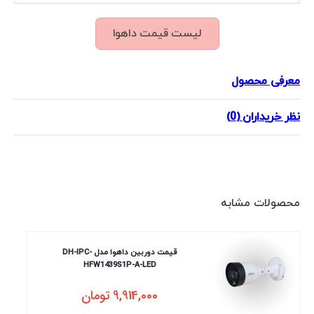
لیست قیمت داهوا
معرفی محصول
نظر خریداران (0)
محصولات مشابه
قیمت دوربین داهوا مدل DH-IPC-
HFW1439S1P-A-LED
9,914,000
تومان