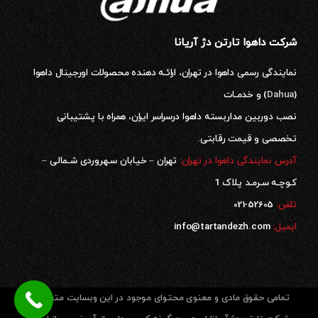
شرکت داهوا تارتن دژ آریانا
نمایندگی رسمی داهوا در تهران، ارائـه دهنده محصولات اورجینال داهوا
(
Dahua
) و خدمـات
نصب دوربین مداربسته داهوا درسراسر ایران، همراه با پشتیبانی
تخصصی و قیمت رقابتی.
آدرس نمایندگی داهوا در تهران:
تهران – خیابان سـهروردی شـمالی –
کـوچـه سـرمـد پلاک 1
52605-021
تلفن:
ایمیل:
info@tartandezh.com
تمامی حقوق مادی و معنوی محتوای موجود در این وبسایت متعلق به