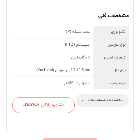
مشخصات فنی
تکنولوژی
تحت شبکه (IP)
نوع دوربین
اسپیددام (PTZ)
کیفیت تصویر
2 مگاپیکسل
نوع لنز
2.7-13.5mm, وریفوکال (Varifocal)
دیددرشب
استارلایت, 30متر
›
مشاهده ادامه مشخصات
مشاوره رایگان 02152605