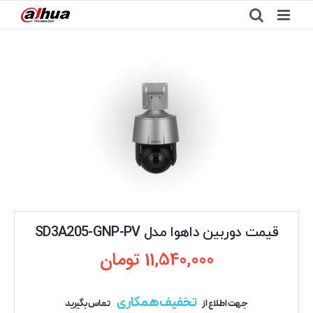
Ski
t
conten
قیمت دوربین داهوا مدل SD3A205-GNP-PV
11,540,000
تومان
تخفیف همکاری
جهت اطلاع از
تماس بگیرید