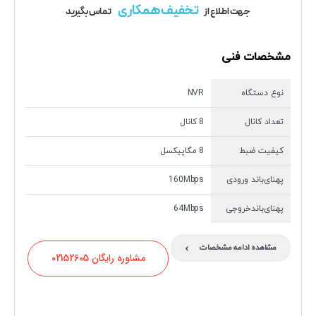
تخفیف همکاری
جهت اطلاع از
تماس بگیرید
مشخصات فنی
نوع دستگاه
NVR
تعداد کانال
8 کانال
کیفیت ضبط
8 مگاپیکسل
پهنای‌باند ورودی
160Mbps
پهنای‌باندخروجی
64Mbps
›
مشاهده ادامه مشخصات
مشاوره رایگان 02152605