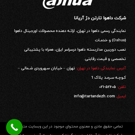
شرکت داهوا تارتن دژ آریانا
نمایندگی رسمی داهوا در تهران، ارائـه دهنده محصولات اورجینال داهوا
(
Dahua
) و خدمـات
نصب دوربین مداربسته داهوا درسراسر ایران، همراه با پشتیبانی
تخصصی و قیمت رقابتی.
آدرس نمایندگی داهوا در تهران:
تهران – خیابان سـهروردی شـمالی –
کـوچـه سـرمـد پلاک 1
52605-021
تلفن:
ایمیل:
info@tartandezh.com
تمامی حقوق مادی و معنوی محتوای موجود در این وبسایت متعلق به