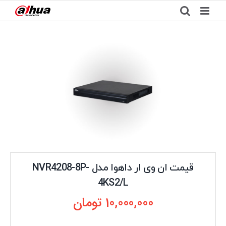
Ski
t
conten
قیمت ان وی ار داهوا مدل NVR4208-8P-
4KS2/L
10,000,000
تومان